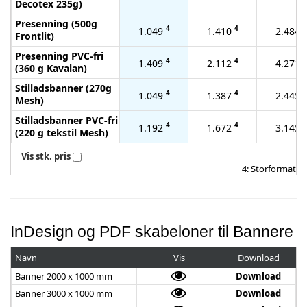
Decotex 235g)
Presenning (500g
4
4
4
1.049
1.410
2.484
Frontlit)
Presenning PVC-fri
4
4
4
1.409
2.112
4.271
(360 g Kavalan)
Stilladsbanner (270g
4
4
4
1.049
1.387
2.445
Mesh)
Stilladsbanner PVC-fri
4
4
4
1.192
1.672
3.145
(220 g tekstil Mesh)
Vis stk. pris
4: Storformat
InDesign og PDF skabeloner til Bannere
Navn
Vis
Download
Banner 2000 x 1000 mm
Download
Banner 3000 x 1000 mm
Download