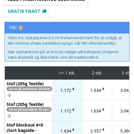
GRATIS FRAGT
Info
2
Tekst mv. skal placeres 6,5 cm fra bannerets kant for at undgå, at
det rammes af øjer, kantbånd og lign. når det efterbehandles.
Vær opmærksom på, at hvis du vælger ultra ekspres, vil øjerne
være af plastik og ikke metal, som de traditionelt er.
<<
1 stk.
2 stk.
5 stk.
Stof (205g Textile)
Farve på kantbånd: 00-Hvid
4
4
4
1.172
1.634
3.043
Stof (205g Textile)
Farve på kantbånd: 99-Sort
4
4
4
1.172
1.634
3.043
Stof blockout 4+0
(Sort bagside -
4
4
4
1.634
2.557
5.360